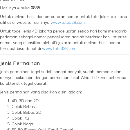
Hasilnya = buka
0885
Untuk melihat hasil dari perputaran nomor untuk toto Jakarta ini bisa
dilihat di website resminya
www.toto328.com
.
Untuk togel jenis 4D Jakarta pengeluaran setiap hari kami mengambil
pedoman sebagai nomor pengeluaran adalah berdasar kan 1st prize
nomor yang dihasilkan oleh 4D Jakarta untuk melihat hasil nomor
tersebut bisa dilihat di
www.toto328.com
.
Jenis
Permainan
Jenis permainan togel sudah sangat banyak, sudah membaur dan
menyesuaikan diri dengan permainan lokal. Alhasil dikenal beberapa
karakteristik togel daerah.
Jenis permainan yang disajikan disini adalah:
4D, 3D dan 2D
Colok Bebas
Colok Bebas 2D
Colok Jitu
Colok Naga
50-50 (Besar-Kecil-Ganjil-Genap)