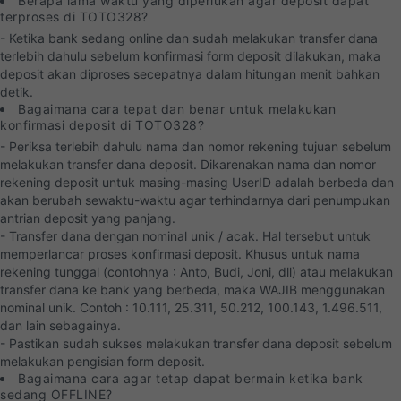
Berapa lama waktu yang diperlukan agar deposit dapat
terproses di TOTO328?
- Ketika bank sedang online dan sudah melakukan transfer dana
terlebih dahulu sebelum konfirmasi form deposit dilakukan, maka
deposit akan diproses secepatnya dalam hitungan menit bahkan
detik.
Bagaimana cara tepat dan benar untuk melakukan
konfirmasi deposit di TOTO328?
- Periksa terlebih dahulu nama dan nomor rekening tujuan sebelum
melakukan transfer dana deposit. Dikarenakan nama dan nomor
rekening deposit untuk masing-masing UserID adalah berbeda dan
akan berubah sewaktu-waktu agar terhindarnya dari penumpukan
antrian deposit yang panjang.
- Transfer dana dengan nominal unik / acak. Hal tersebut untuk
memperlancar proses konfirmasi deposit. Khusus untuk nama
rekening tunggal (contohnya : Anto, Budi, Joni, dll) atau melakukan
transfer dana ke bank yang berbeda, maka WAJIB menggunakan
nominal unik. Contoh : 10.111, 25.311, 50.212, 100.143, 1.496.511,
dan lain sebagainya.
- Pastikan sudah sukses melakukan transfer dana deposit sebelum
melakukan pengisian form deposit.
Bagaimana cara agar tetap dapat bermain ketika bank
sedang OFFLINE?